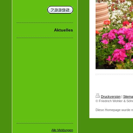
Aktuelles
Druckversion
|
Sitem
© Friedrich Wohler & Söh
Diese Homepage wurde m
Alle Meldungen