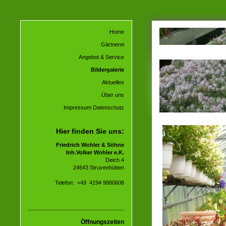
Home
Gärtnerei
Angebot & Service
Bildergalerie
Aktuelles
Über uns
Impressum Datenschutz
Hier finden Sie uns:
Friedrich Wohler & Söhne
Inh.Volker Wohler e.K.
Deich 4
24643 Struvenhütten
Telefon: +49 4194 9880608
Öffnungszeiten